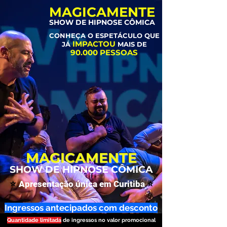
MAGICAMENTE
SHOW DE HIPNOSE CÔMICA
CONHEÇA O ESPETÁCULO QUE
IMPACTOU
JÁ
MAIS DE
90.000 PESSOAS
MAGICAMENTE
SHOW DE HIPNOSE CÔMICA
⭐
Apresentação única em Curitiba
⭐
Ingressos antecipados com desconto
Quantidade limitada
de ingressos no valor promocional