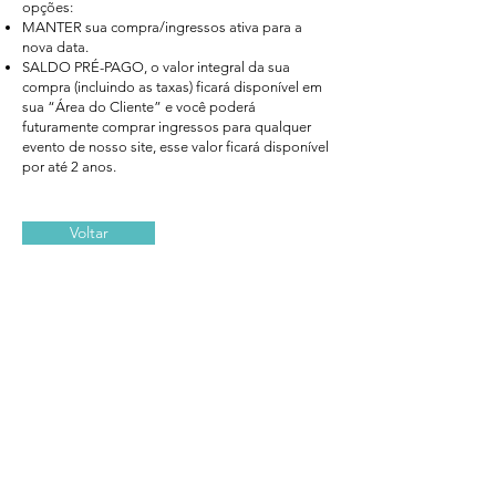
opções:
MANTER sua compra/ingressos ativa para a
nova data.
SALDO PRÉ-PAGO, o valor integral da sua
compra (incluindo as taxas) ficará disponível em
sua “Área do Cliente” e você poderá
futuramente comprar ingressos para qualquer
evento de nosso site, esse valor ficará disponível
por até 2 anos.
Voltar
LOJA:
Ingressos para o Show Magicamente
Formas de Pagamento
Política de Reembolso
Política de cancelamento
ENDEREÇO:
Rua Bom Pastor, 2100 - sala 1103 - Ipiranga