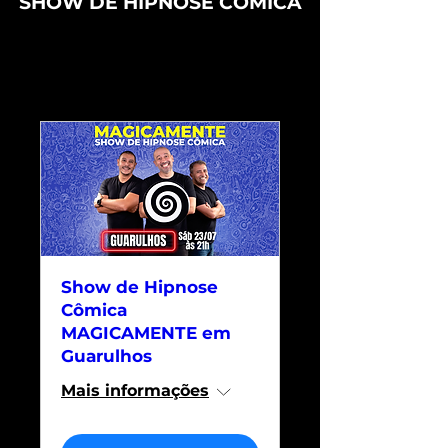
SHOW DE HIPNOSE CÔMICA
Ingressos antecipados
com desconto
Show de Hipnose
Cômica
MAGICAMENTE em
Guarulhos
Mais informações