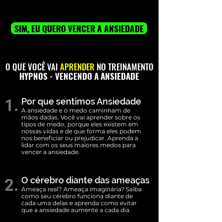
SIM, EU QUERO VENCER A ANSIEDADE
O QUE VOCÊ VAI
APRENDER
NO TREINAMENTO
HYPNOS - VENCENDO A ANSIEDADE
1.
Por que sentimos Ansiedade
A ansiedade e o medo caminham de
mãos dadas. Você vai aprender sobre os
tipos de medo, porque eles existem em
nossas vidas e de que forma eles podem
nos beneficiar ou prejudicar. Aprenda a
lidar com os seus maiores medos para
vencer a ansiedade.
O cérebro diante das ameaças
2.
Ameaça real? Ameaça imaginária? Saiba
como seu cérebro funciona diante de
cada uma delas e aprenda como evitar
que a ansiedade aumente a cada dia.