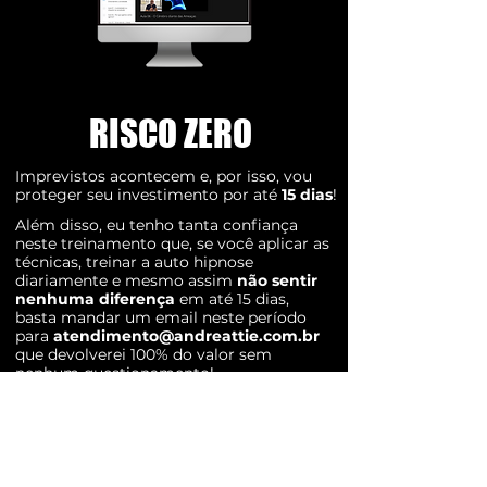
RISCO ZERO
Imprevistos acontecem e, por isso, vou
proteger seu investimento por até
15 dias
!
Além disso, eu tenho tanta confiança
neste treinamento que, se você aplicar as
técnicas, treinar a auto hipnose
diariamente e mesmo assim
não sentir
nenhuma diferença
em até 15 dias,
basta mandar um email neste período
para
atendimento@andreattie.com.br
que devolverei 100% do valor sem
nenhum questionamento!