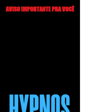
AVISO IMPORTANTE PRA VOCÊ
Parabéns pela compra!
Assim que o pagamento for
confirmado,
você receberá 2 e-
mails:
1) com o "voucher" dos ingressos;
2) com as instruções para escolha
de seus lugares na platéia.
Caso não encontre os e-mails,
verifique na sua caixa de SPAM!
Porém, por fatores contra nossa
vontade, pode ser que todo esse trâmite
demore um pouco...
Enquanto isso, separei um treinamento
que talvez possa lhe interessar!