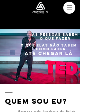
AS PESSOAS SABEM
O QUE FAZER
O QUE ELAS NÃO SABEM
É
COMO FAZER
ATÉ CHEGAR LÁ
QUEM SOU EU?
Formado pela Academia de Polícia