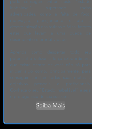
pode conseguir entrar neste "Estado
Inabalável" superando todas
adversidades, como a falta de foco,
motivação, planejamento e até a
desorganização nas rotinas diárias, fatores
estes que levam a uma queda de
desempenho e produtividade.
Aprenda como despertar todo seu
potencial e utilizar a força extraordinária
que existe dentro de você não só para
iniciar algo como, principalmente, para
conseguir concluir todas suas metas e
objetivos pessoais e profissionais.
Conheça o seu "Estado Inabalável" e seja
o protagonista do seu sucesso.
Saiba Mais