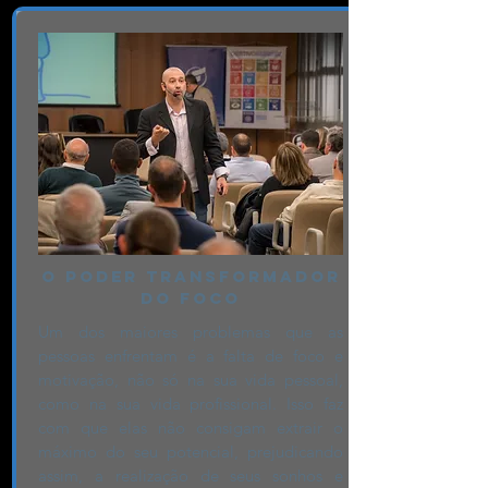
O PODER TRANSFORMADOR
DO FOCO
Um dos maiores problemas que as
pessoas enfrentam é a falta de foco e
motivação, não só na sua vida pessoal,
como na sua vida profissional. Isso faz
com que elas não consigam extrair o
máximo do seu potencial, prejudicando
assim, a realização de seus sonhos e