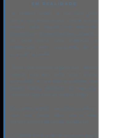
EM REALIDADE
As pessoas sabem o que fazer para
atingir suas metas e seus objetivos, mas
muitas delas desistem no meio do
caminho por inúmeros fatores, causando,
de certa forma, uma frustração e
infelicidade além, logicamente, de um
acúmulo de tarefas.
Talvez você conheça alguém que, mesmo
fazendo hora extra, tenha tanto trabalho
acumulado, entre e-mails e relatórios, que
acabe ficando esgotado ou esgotada,
tentando fazer tudo ao mesmo tempo.
Ou mesmo alguém que, por mais esforço
que faça, pareça estar com a mesa
sempre atolada de tarefas inacabadas.
Ou ainda você já tenha escutado que a