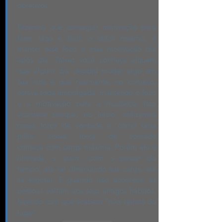
objetivos.
Dizemos que conseguir motivação para
fazer algo é fácil: o difícil mesmo, é
manter esse foco e essa motivação dia
após dia. Talvez você conheça alguém
que algum dia decidiu mudar algo em
sua vida e que realmente, no começo,
estava toda empolgada, mantendo o foco
e a motivação para a mudança. Isso
acontece porque, no início, utilizamos
nossa força de vontade e, como uma
pilha, nossa força de vontade
começa com carga máxima. Porém ela é
limitada, e assim, com o passar do
tempo, ela vai diminuindo sua carga, até
se esgotar. E quando isso acontece, as
pessoas voltam aos seus antigos hábitos,
fazendo com que acabem "não saindo do
lugar".