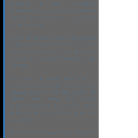
iniciativa é uma competência
fundamental mas, muito mais importante
que isso é a "acabativa", isto é, terminar
o que começou.
Este é um problema que muitas pessoas
enfrentam, tanto no campo pessoal como
no campo profissional: uma dificuldade
enorme em conseguir terminar o que
começou.
São várias as causas para que isso
aconteça mas o principal motivo é que as
pessoas sabem o que fazer, porém não
sabem como entrar num "Estado
Inabalável" para fazer o que tem que ser
feito, sem desistir ou desanimar no meio
do caminho.
Nesta palestra eu vou ensinar como você